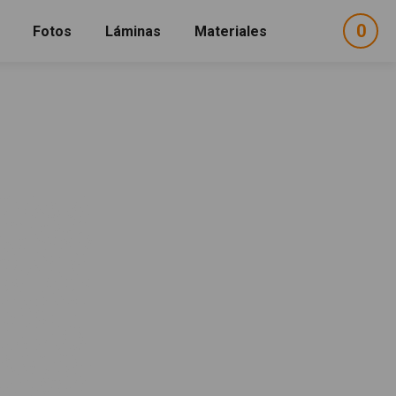
0
ele
Fotos
Láminas
Materiales
e
sel