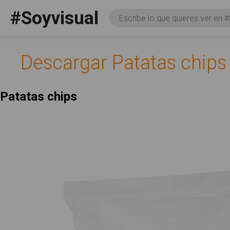
Pasar al contenido principal
#Soyvisual
Consulta
Facebook
YouTube
Twitter
Social
Descargar Patatas chips
Patatas chips