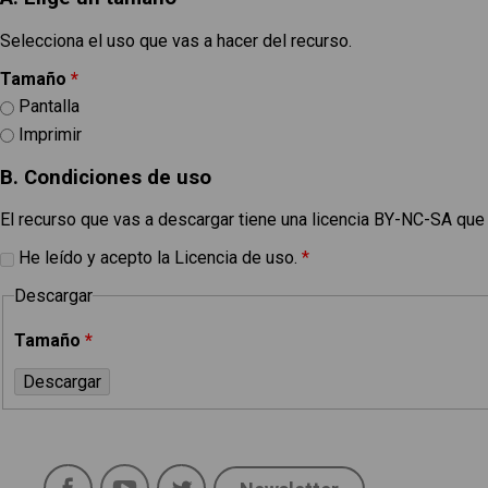
Selecciona el uso que vas a hacer del recurso.
Tamaño
*
Pantalla
Imprimir
B. Condiciones de uso
El recurso que vas a descargar tiene una licencia BY-NC-SA que
He leído y acepto la Licencia de uso.
*
Descargar
Tamaño
*
Política de uso
Legal
Facebook
YouTube
Twitter
Aviso Legal