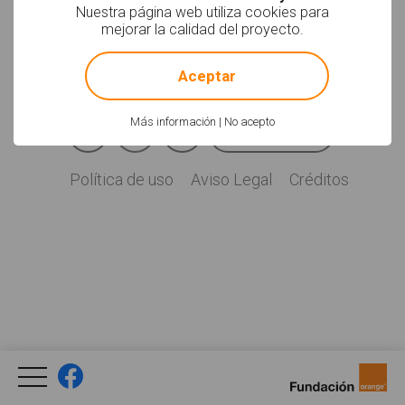
Soyvisual.org es un
Nuestra página web utiliza cookies para
proyecto de
mejorar la calidad del proyecto.
Fundación Orange.
!
Not valid!
Licencia: CC (BY-
NC-SA)
.
Aceptar
Facebook
YouTube
Twitter
Más información
|
No acepto
Newsletter
Social
Política de uso
Aviso Legal
Créditos
Legal