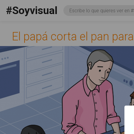
Pasar al contenido principal
#Soyvisual
Consulta
Facebook
YouTube
Twitter
Social
El papá corta el pan para
Qué es #Soyvisual
Menú principal