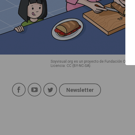
Inicio
Guía de uso
Contacto
Soyvisual.org es un proyecto de Fundación Orange
Licencia: CC (BY-NC-SA)
.
Facebook
YouTube
Twitter
Newsletter
Social
Política de uso