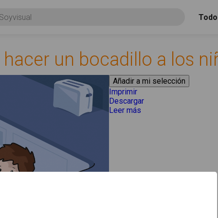
Todo
 hacer un bocadillo a los n
Imprimir
Descargar
Leer más
acerca de "El papá cort