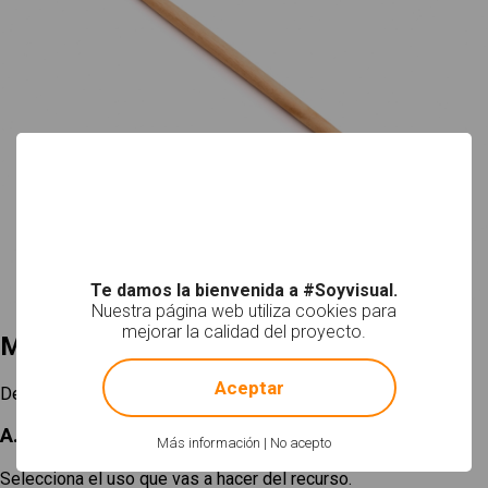
Te damos la bienvenida a #Soyvisual.
Nuestra página web utiliza cookies para
mejorar la calidad del proyecto.
Mi selección
!
Not valid!
Aceptar
Descargar
A. Elige un tamaño
Más información
|
No acepto
Selecciona el uso que vas a hacer del recurso.