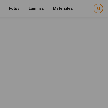
0
ele
Fotos
Láminas
Materiales
e
sel
afeitar"