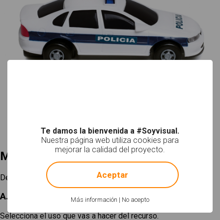
Te damos la bienvenida a #Soyvisual.
Nuestra página web utiliza cookies para
mejorar la calidad del proyecto.
Mi selección
!
Not valid!
Aceptar
Descargar
A. Elige un tamaño
Más información
|
No acepto
Selecciona el uso que vas a hacer del recurso.