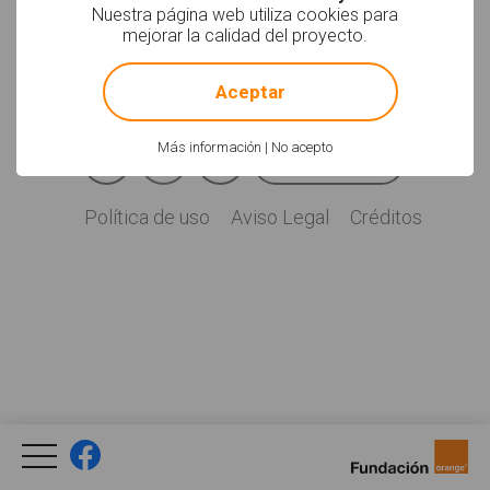
Soyvisual.org es un
Nuestra página web utiliza cookies para
proyecto de
mejorar la calidad del proyecto.
Fundación Orange.
!
Not valid!
Licencia: CC (BY-
NC-SA)
.
Aceptar
Facebook
YouTube
Twitter
Más información
|
No acepto
Newsletter
Social
Política de uso
Aviso Legal
Créditos
Legal