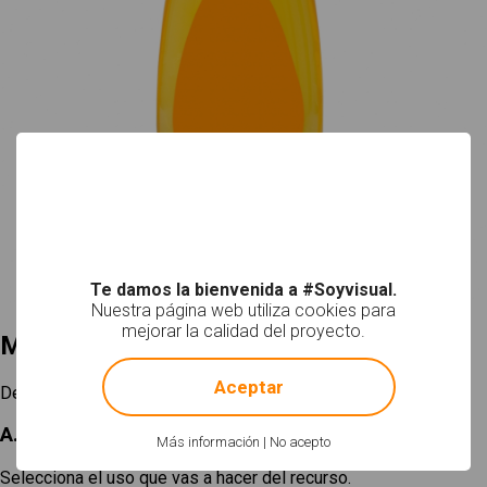
Te damos la bienvenida a #Soyvisual.
Nuestra página web utiliza cookies para
mejorar la calidad del proyecto.
Mi selección
!
Not valid!
Aceptar
Descargar
A. Elige un tamaño
Más información
|
No acepto
Selecciona el uso que vas a hacer del recurso.