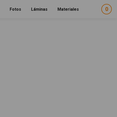
0
ele
Fotos
Láminas
Materiales
e
sel