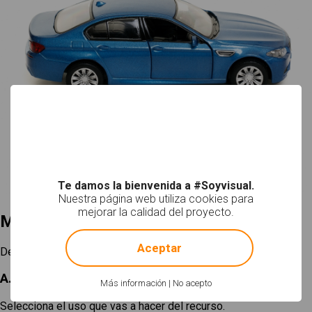
Te damos la bienvenida a #Soyvisual.
Nuestra página web utiliza cookies para
mejorar la calidad del proyecto.
Mi selección
!
Not valid!
Aceptar
Descargar
A. Elige un tamaño
Más información
|
No acepto
Selecciona el uso que vas a hacer del recurso.