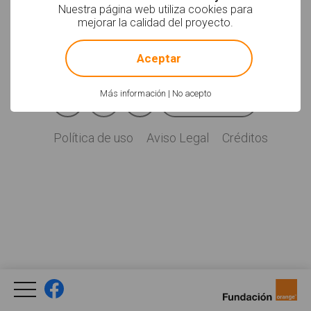
Soyvisual.org es un
Nuestra página web utiliza cookies para
proyecto de
mejorar la calidad del proyecto.
Fundación Orange.
!
Not valid!
Licencia: CC (BY-
NC-SA)
.
Aceptar
Facebook
YouTube
Twitter
Más información
|
No acepto
Newsletter
Social
Política de uso
Aviso Legal
Créditos
Legal