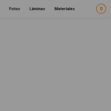
0
ele
Fotos
Láminas
Materiales
e
sel