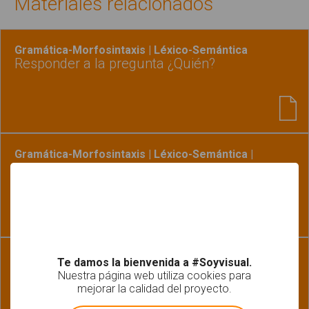
Materiales relacionados
Gramática-Morfosintaxis | Léxico-Semántica
Responder a la pregunta ¿Quién?
Gramática-Morfosintaxis | Léxico-Semántica |
Pragmática
Aprendo a responder a preguntas: ¿Quién?
¿Qué? ¿Dónde? - Leer
Fonología-Fonética | Lectoescritura
Te damos la bienvenida a #Soyvisual.
¿Dónde lleva...? Fonema S
Nuestra página web utiliza cookies para
mejorar la calidad del proyecto.
!
Not valid!