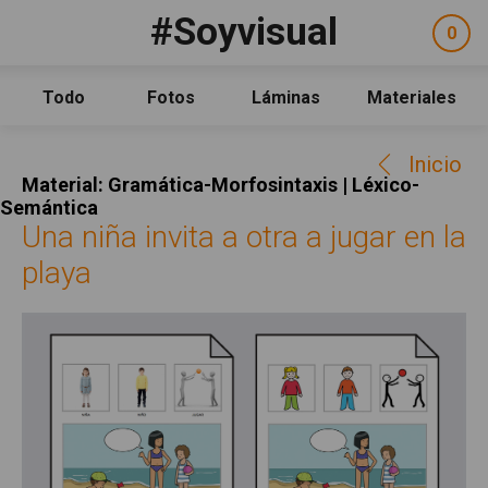
Pasar al contenido principal
#Soyvisual
Facebook
YouTube
Twitter
0
ele
Social
sel
Consulta
Qué es #Soyvisual
Todo
Fotos
Láminas
Materiales
Menú principal
Inicio
Inicio
Guía de uso
Material: Gramática-Morfosintaxis | Léxico-
Contacto
Semántica
Una niña invita a otra a jugar en la
Política de uso
playa
Legal
Aviso Legal
Créditos