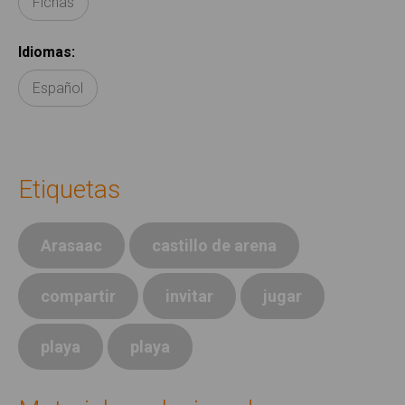
Fichas
Idiomas
:
Español
Etiquetas
Arasaac
castillo de arena
compartir
invitar
jugar
playa
playa