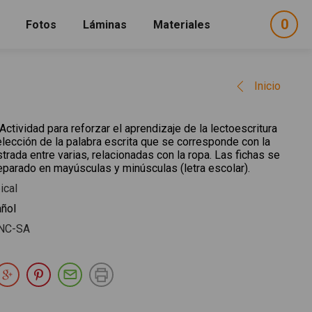
0
ele
Fotos
Láminas
Materiales
e
sel
Inicio
Actividad para reforzar el aprendizaje de la lectoescritura
lección de la palabra escrita que se corresponde con la
trada entre varias, relacionadas con la ropa. Las fichas se
separado en mayúsculas y minúsculas (letra escolar).
ical
ñol
NC-SA
partir en Facebook
Compartir en Twitter
Compartir en Google Plus
Compartir en Pinterest
Compartir por E-mail
Imprimir