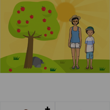
El verano
Leer más
a
Bolsos
Chancleta