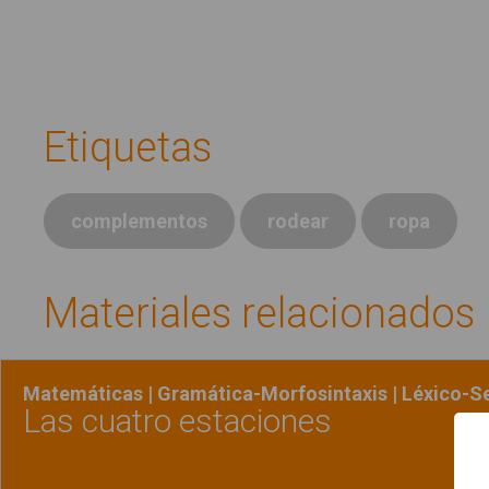
Etiquetas
complementos
rodear
ropa
Materiales relacionados
Matemáticas | Gramática-Morfosintaxis | Léxico-
Las cuatro estaciones
Qué es #Soyvisual
Menú principal
Ver material
"Las cu