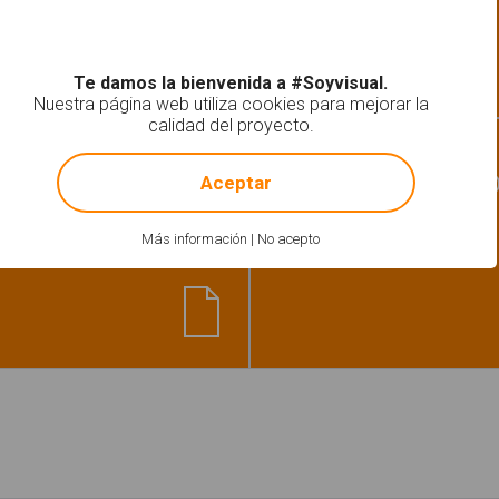
Te damos la bienvenida a #Soyvisual.
Nuestra página web utiliza cookies para mejorar la
calidad del proyecto.
!
Not valid!
Léxico-Semántica
Clasificar la Ro
Aceptar
er sobre el invierno"
Más información
|
No acepto