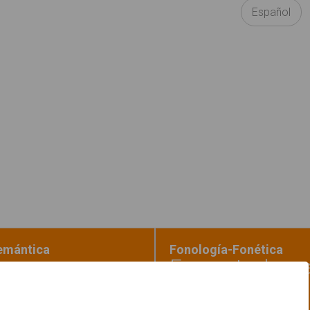
Español
Semántica
Fonología-Fonética
Encuentra la p
atro estaciones"