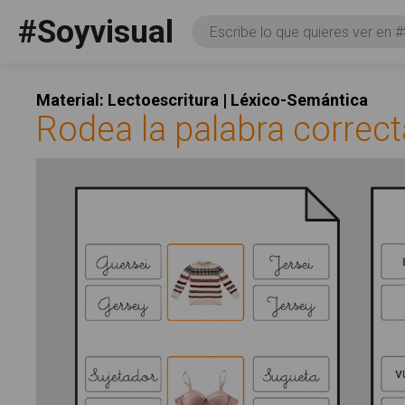
Pasar al contenido principal
#Soyvisual
Consulta
Facebook
YouTube
Twitter
Social
Material: Lectoescritura | Léxico-Semántica
Rodea la palabra correct