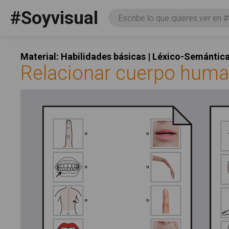
Pasar al contenido principal
#Soyvisual
Consulta
Facebook
YouTube
Twitter
Social
Material: Habilidades básicas | Léxico-Semántic
Relacionar cuerpo human