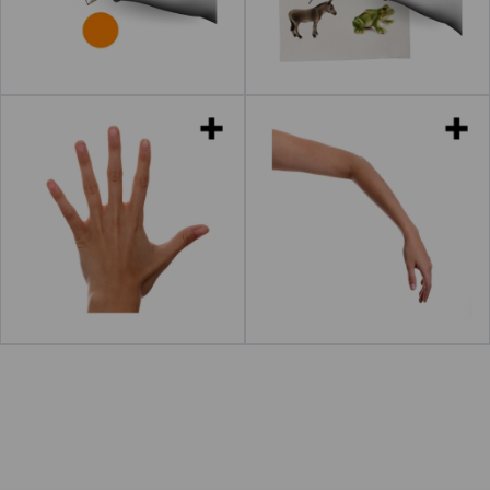
Leer más
acerca de "Relacionarse"
Leer más
acerca
Manos
Brazos
Leer más
acerca de "Bocas"
Leer más
acerca de