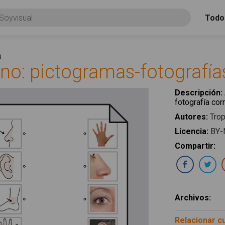
Todo
a
o: pictogramas-fotografía
Descripción
:
fotografía co
Autores
:
Trop
Licencia
:
BY-
Compartir
:
Com
Archivos
:
Relacionar c