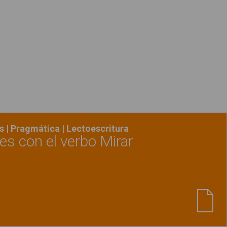
 | Pragmática | Lectoescritura
es con el verbo Mirar
Ver material
"Estructurar frases con el verbo Mi