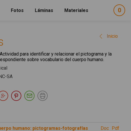
0
ele
Fotos
Láminas
Materiales
e
sel
Inicio
s
Actividad para identificar y relacionar el pictograma y la
rrespondiente sobre vocabulario del cuerpo humano.
ical
NC-SA
partir en Facebook
Compartir en Twitter
Compartir en Google Plus
Compartir en Pinterest
Compartir por E-mail
Imprimir
uerpo humano: pictogramas-fotografías
doc
pdf