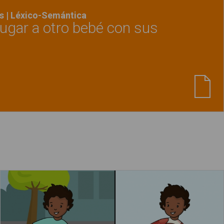
s | Léxico-Semántica
 jugar a otro bebé con sus
Ver material
"El bebé invita a jugar a otro bebe
Los músculos