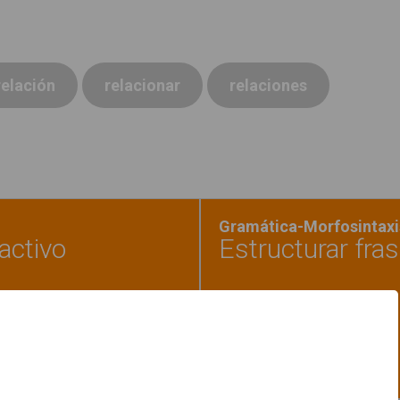
relación
relacionar
relaciones
Gramática-Morfosintaxis
activo
Estructurar fras
os la sílaba común - Interactivo"