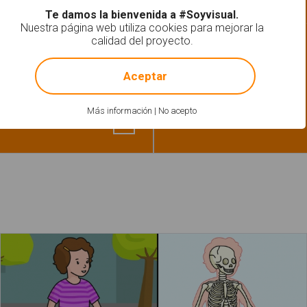
Te damos la bienvenida a #Soyvisual.
gmática
Gramática-Morfosintaxi
Nuestra página web utiliza cookies para mejorar la
El bebé invita a
calidad del proyecto.
juguetes
!
Not valid!
 la frase correcta"
Aceptar
Más información
|
No acepto
El esqueleto