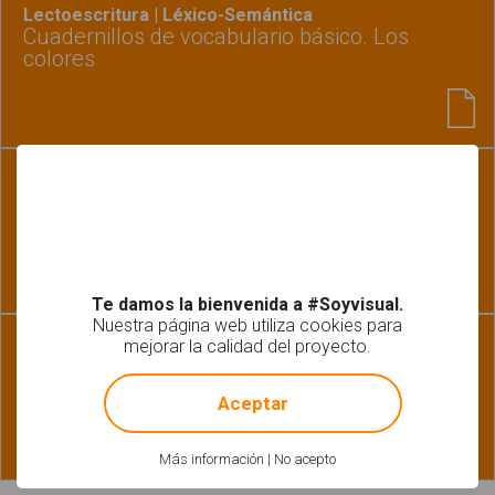
Lectoescritura | Léxico-Semántica
Cuadernillos de vocabulario básico. Los
colores
Habilidades básicas | Léxico-Semántica
Asociar colores
Te damos la bienvenida a #Soyvisual.
Nuestra página web utiliza cookies para
mejorar la calidad del proyecto.
Habilidades básicas
Formas y colores 3
!
Not valid!
Aceptar
Más información
|
No acepto