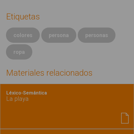
Etiquetas
colores
persona
personas
ropa
Materiales relacionados
Léxico-Semántica
La playa