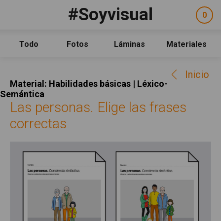
Pasar al contenido principal
#Soyvisual
Facebook
YouTube
Twitter
0
ele
Social
sel
Consulta
Qué es #Soyvisual
Todo
Fotos
Láminas
Materiales
Menú principal
Inicio
Inicio
Guía de uso
Material: Habilidades básicas | Léxico-
Contacto
Semántica
Las personas. Elige las frases
Política de uso
correctas
Legal
Aviso Legal
Créditos