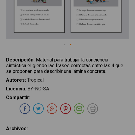
Descripción
:
Material para trabajar la conciencia
sintáctica eligiendo las frases correctas entre las 4 que
se proponen para describir una lámina concreta.
Autores
:
Tropical
Licencia
:
BY-NC-SA
Compartir
:
Compartir en Whatsapp
Compartir en Facebook
Compartir en Twitter
Compartir en Google Plus
Compartir en Pinterest
Compartir por E-ma
Imprimir
Archivos
: