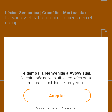
Léxico-Semántica | Gramática-Morfosintaxis
La vaca y el caballo comen hierba en el
campo
Léxico-Semántica | Gramática-Morfosintaxis |
Pragmática
Formar frases de tres elementos
Te damos la bienvenida a #Soyvisual.
Nuestra página web utiliza cookies para
mejorar la calidad del proyecto.
!
Not valid!
Gramática-Morfosintaxis
Ordena la frase
Aceptar
Más información
|
No acepto