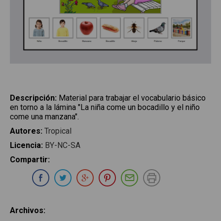
Descripción
:
Material para trabajar el vocabulario básico
en torno a la lámina "La niña come un bocadillo y el niño
come una manzana".
Autores
:
Tropical
Licencia
:
BY-NC-SA
Compartir
:
Compartir en Whatsapp
Compartir en Facebook
Compartir en Twitter
Compartir en Google Plus
Compartir en Pinterest
Compartir por E-ma
Imprimir
Archivos
: