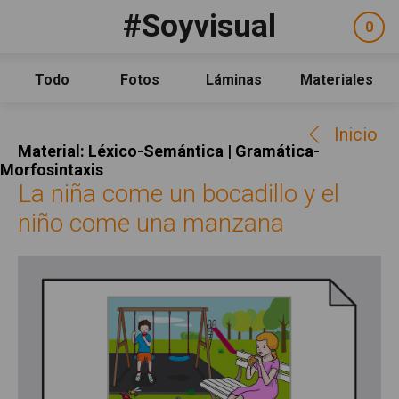
Pasar al contenido principal
#Soyvisual
Facebook
YouTube
Twitter
0
ele
Social
sel
Consulta
Qué es #Soyvisual
Todo
Fotos
Láminas
Materiales
Menú principal
Inicio
Inicio
Guía de uso
Material: Léxico-Semántica | Gramática-
Contacto
Morfosintaxis
La niña come un bocadillo y el
Política de uso
niño come una manzana
Legal
Aviso Legal
Créditos