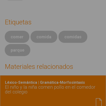
Etiquetas
comer
comida
comidas
parque
Materiales relacionados
Léxico-Semántica | Gramática-Morfosintaxis
El niño y la niña comen pollo en el comedor
del colegio