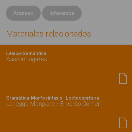
Arasaac
inferencia
Materiales relacionados
Léxico-Semántica
Asociar lugares
Gramática-Morfosintaxis | Lectoescritura
Lo leggo Mangiare / El verbo Comer