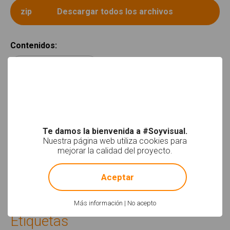
Contenidos
:
Habilidades básicas
Actividades
:
Cuaderno de comunicación
Te damos la bienvenida a #Soyvisual.
Nuestra página web utiliza cookies para
Idiomas
:
mejorar la calidad del proyecto.
!
Not valid!
Español
Aceptar
Más información
|
No acepto
Etiquetas