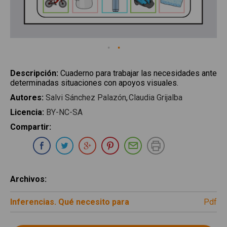
Descripción
:
Cuaderno para trabajar las necesidades ante
determinadas situaciones con apoyos visuales.
Autores
:
Salvi Sánchez Palazón
Claudia Grijalba
Licencia
:
BY-NC-SA
Compartir
:
Compartir en Whatsapp
Compartir en Facebook
Compartir en Twitter
Compartir en Google Plus
Compartir en Pinterest
Compartir por E-ma
Imprimir
Archivos
:
Inferencias. Qué necesito para
pdf