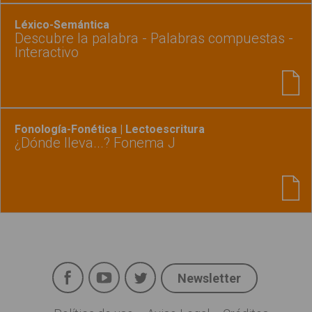
Léxico-Semántica
Descubre la palabra - Palabras compuestas -
Interactivo
Fonología-Fonética | Lectoescritura
¿Dónde lleva...? Fonema J
Facebook
YouTube
Twitter
Newsletter
Social