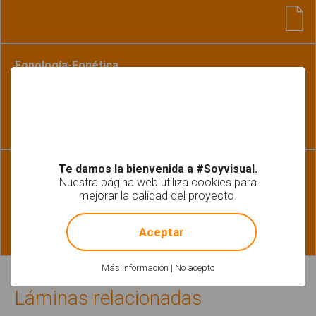
Fonología-Fonética
Encuentra el juguete escondido 2
Te damos la bienvenida a #Soyvisual.
Habilidades básicas | Léxico-Semántica
Nuestra página web utiliza cookies para
Relacionar juguetes: pictogramas-fotografías
mejorar la calidad del proyecto.
!
Not valid!
Aceptar
Más información
|
No acepto
Láminas relacionadas