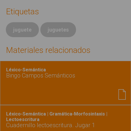
Etiquetas
juguete
juguetes
Materiales relacionados
Léxico-Semántica
Bingo Campos Semánticos
Léxico-Semántica | Gramática-Morfosintaxis |
Lectoescritura
Cuadernillo lectoescritura. Jugar 1