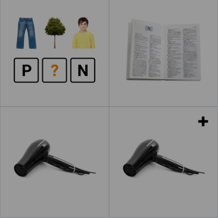
Palabras secretas
Diccionario
Leer más
Secador
Secadores
Leer más