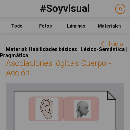
Pasar al contenido principal
#Soyvisual
Facebook
YouTube
Twitter
0
ele
Social
sel
Consulta
Qué es #Soyvisual
Todo
Fotos
Láminas
Materiales
Menú principal
Inicio
Inicio
Guía de uso
Material: Habilidades básicas | Léxico-Semántica |
Contacto
Pragmática
Asociaciones lógicas Cuerpo -
Política de uso
Acción
Legal
Aviso Legal
Créditos