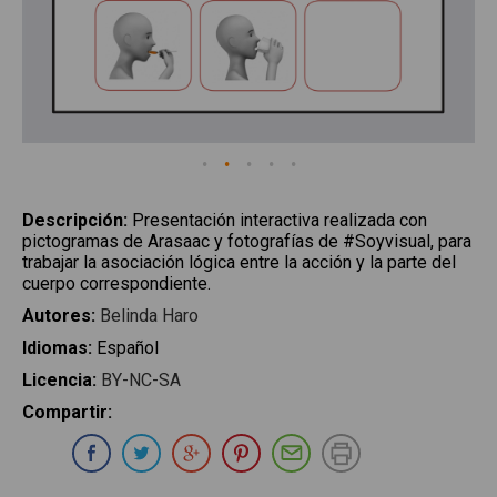
Descripción
:
Presentación interactiva realizada con
pictogramas de Arasaac y fotografías de #Soyvisual, para
trabajar la asociación lógica entre la acción y la parte del
cuerpo correspondiente.
Autores
:
Belinda Haro
Idiomas
:
Español
Licencia
:
BY-NC-SA
Compartir
:
Compartir en Whatsapp
Compartir en Facebook
Compartir en Twitter
Compartir en Google Plus
Compartir en Pinterest
Compartir por E-ma
Imprimir