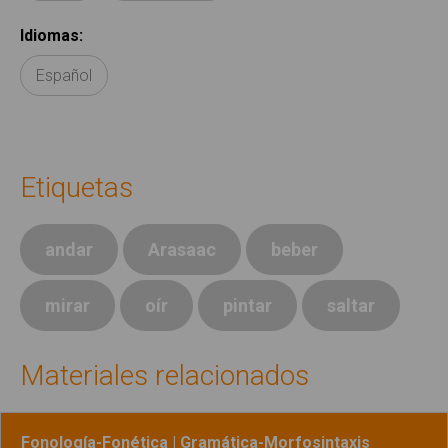
Idiomas
:
Español
Etiquetas
andar
Arasaac
beber
mirar
oír
pintar
saltar
Materiales relacionados
Fonología-Fonética | Gramática-Morfosintaxis