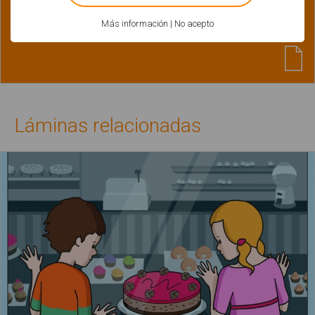
Relaciona texto con fotos y pictogramas.
Más información
|
No acepto
Animales
Láminas relacionadas