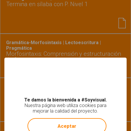
Termina en sílaba con P. Nivel 1
Gramática-Morfosintaxis | Lectoescritura |
Pragmática
Morfosintaxis: Comprensión y estructuración
de frases
Fonología-Fonética | Pragmática
Memoria auditiva. Cuatro palabras
Te damos la bienvenida a #Soyvisual.
Nuestra página web utiliza cookies para
mejorar la calidad del proyecto.
!
Not valid!
Aceptar
Lectoescritura | Léxico-Semántica