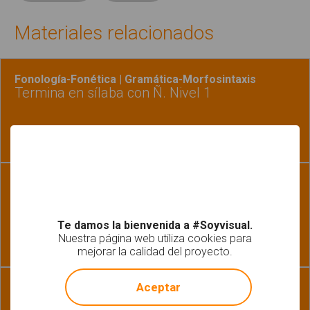
Materiales relacionados
Fonología-Fonética | Gramática-Morfosintaxis
Termina en sílaba con Ñ. Nivel 1
Fonología-Fonética
Fonema S en posición inicial
Te damos la bienvenida a #Soyvisual.
Nuestra página web utiliza cookies para
mejorar la calidad del proyecto.
!
Not valid!
Aceptar
Fonología-Fonética | Lectoescritura
¿Dónde lleva...? Fonema S