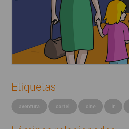
Etiquetas
aventura
cartel
cine
ir