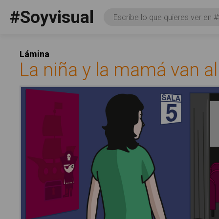
Pasar al contenido principal
#Soyvisual
Consulta
Facebook
YouTube
Twitter
Social
Lámina
La niña y la mamá van al