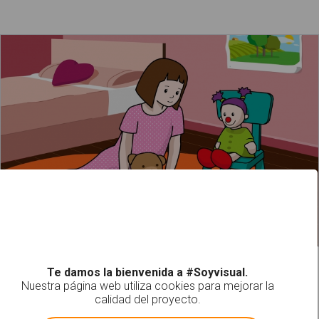
La niña juega con los muñecos
Leer más
Te damos la bienvenida a #Soyvisual.
Nuestra página web utiliza cookies para mejorar la
calidad del proyecto.
!
Not valid!