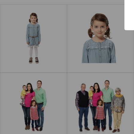
Contacto
Niña
Chica
Leer más
Familia
Familia
Leer más