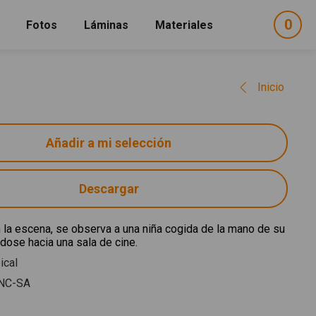
0
ele
Fotos
Láminas
Materiales
e
sel
Inicio
Descargar
 la escena, se observa a una niña cogida de la mano de su
dose hacia una sala de cine.
ical
NC-SA