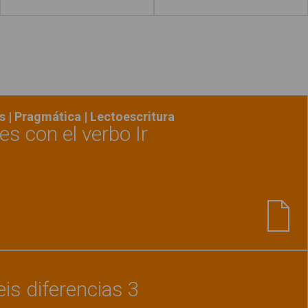
 | Pragmática | Lectoescritura
es con el verbo Ir
Ver material
"Estructurar frases con el verbo Ir"
is diferencias 3