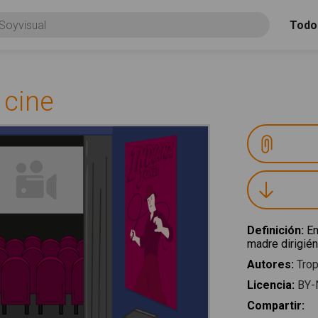
Todo
 cine
Definición
:
En
madre dirigién
Autores
:
Trop
Licencia
:
BY-
Compartir
: