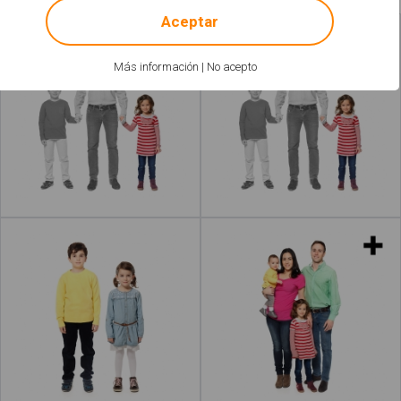
Aceptar
Hermana
Hermanas
Más información
|
No acepto
Leer más
acerca de "Niña"
Leer más
acerca de "Chica
Niños
Familias
Leer más
acerca de "Familia"
Leer más
acerca de "Fa