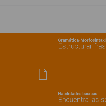
Gramática-Morfosintaxis
Estructurar fras
 de los transportes"
Habilidades básicas
Encuentra las se