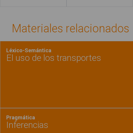
Materiales relacionados
Léxico-Semántica
El uso de los transportes
Ver material
"El uso
Pragmática
Inferencias