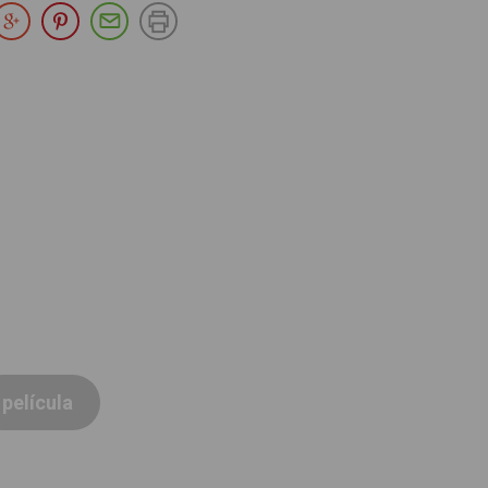
partir en Facebook
Compartir en Twitter
Compartir en Google Plus
Compartir en Pinterest
Compartir por E-mail
Imprimir
película