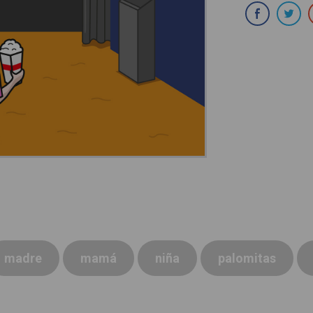
Com
madre
mamá
niña
palomitas