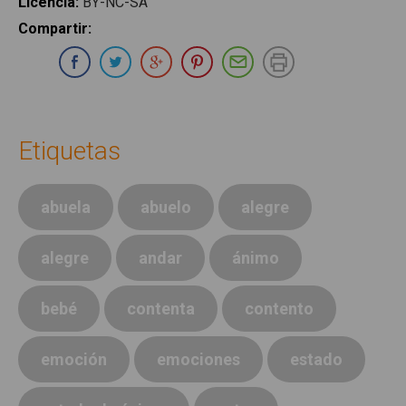
Licencia
:
BY-NC-SA
Compartir
:
Compartir en Whatsapp
Compartir en Facebook
Compartir en Twitter
Compartir en Google Plus
Compartir en Pinterest
Compartir por E-ma
Imprimir
Etiquetas
abuela
abuelo
alegre
alegre
andar
ánimo
bebé
contenta
contento
emoción
emociones
estado