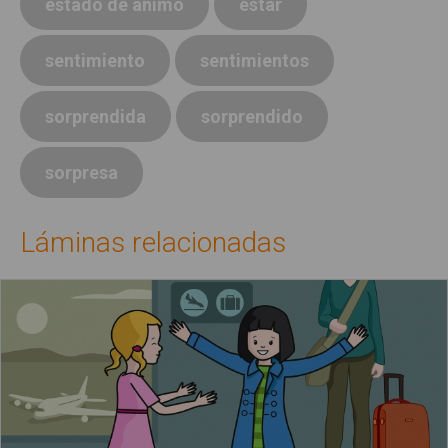
estado de ánimo
estar
sentimiento
sentimientos
sorprendida
sorprendido
sorpresa
Láminas relacionadas