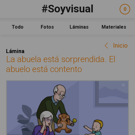
Pasar al contenido principal
#Soyvisual
Facebook
YouTube
Twitter
0
ele
Social
sel
Consulta
Qué es #Soyvisual
Todo
Fotos
Láminas
Materiales
Menú principal
Inicio
Inicio
Guía de uso
Lámina
Contacto
La abuela está sorprendida. El
abuelo está contento
Política de uso
Legal
Aviso Legal
Créditos