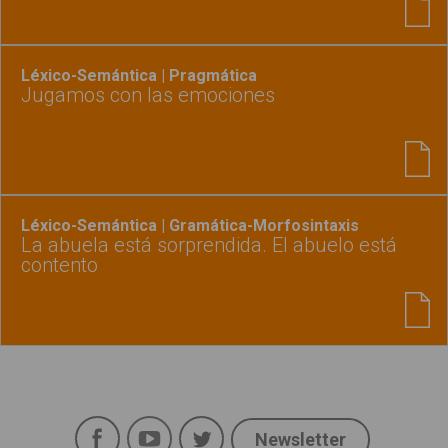
Léxico-Semántica | Pragmática
Jugamos con las emociones
Léxico-Semántica | Gramática-Morfosintaxis
La abuela está sorprendida. El abuelo está
contento
Facebook
YouTube
Twitter
Newsletter