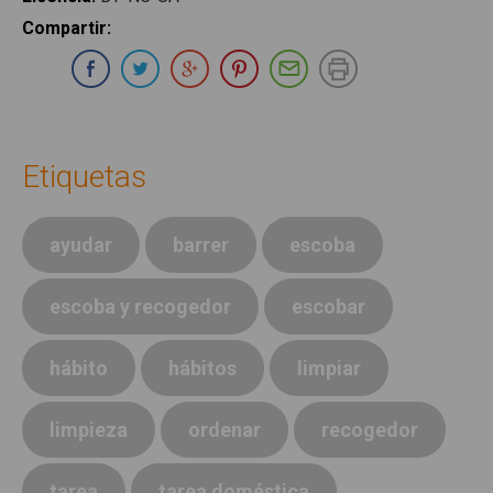
Compartir
:
Compartir en Whatsapp
Compartir en Facebook
Compartir en Twitter
Compartir en Google Plus
Compartir en Pinterest
Compartir por E-ma
Imprimir
Etiquetas
ayudar
barrer
escoba
escoba y recogedor
escobar
hábito
hábitos
limpiar
limpieza
ordenar
recogedor
tarea
tarea doméstica