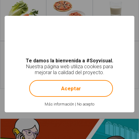
Leer más
Leer más
Te damos la bienvenida a #Soyvisual.
Nuestra página web utiliza cookies para
mejorar la calidad del proyecto.
!
Not valid!
Leer más
Leer más
Aceptar
Más información
|
No acepto
Láminas relacionadas