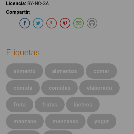
Licencia
:
BY-NC-SA
Compartir
:
Compartir en Whatsapp
Compartir en Facebook
Compartir en Twitter
Compartir en Google Plus
Compartir en Pinterest
Compartir por E-ma
Imprimir
Etiquetas
alimento
alimentos
comer
comida
comidas
elaborado
fruta
frutas
lácteos
manzana
manzanas
yogur