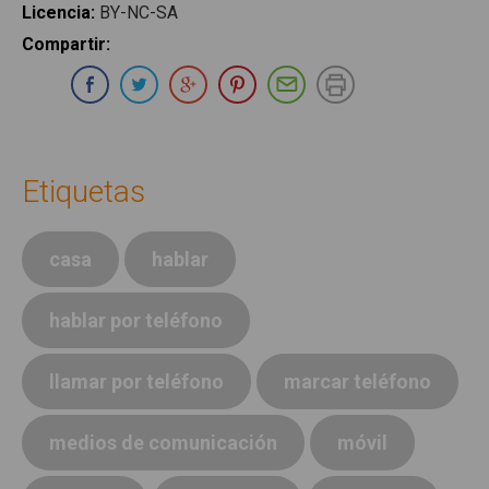
Licencia
:
BY-NC-SA
Compartir
:
Compartir en Whatsapp
Compartir en Facebook
Compartir en Twitter
Compartir en Google Plus
Compartir en Pinterest
Compartir por E-ma
Imprimir
Etiquetas
casa
hablar
hablar por teléfono
llamar por teléfono
marcar teléfono
medios de comunicación
móvil