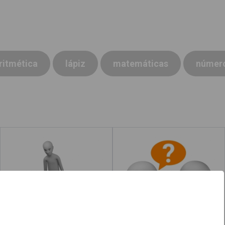
ritmética
lápiz
matemáticas
númer
Desvestir
Preguntar
Leer más
acerca de "Oler"
Leer más