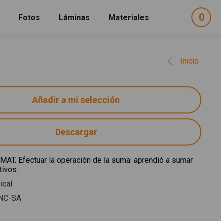
0
ele
Fotos
Láminas
Materiales
e
sel
Inicio
Descargar
. MAT. Efectuar la operación de la suma: aprendió a sumar
ivos.
ical
NC-SA