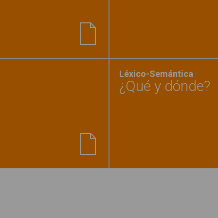
do a conocer emociones y sentimientos"
Léxico-Semántica
¿Qué y dónde?
derno de favoritos"