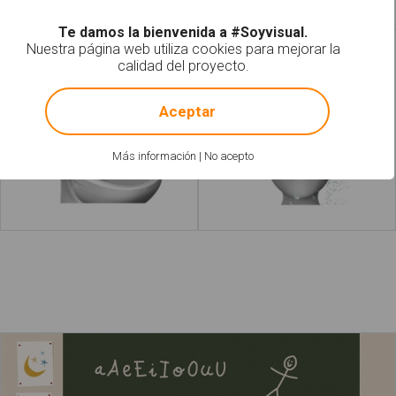
Te damos la bienvenida a #Soyvisual.
Nuestra página web utiliza cookies para mejorar la
Tirar el papel al váter
Lavar el pelo
calidad del proyecto.
!
Not valid!
Aceptar
Más información
|
No acepto
Leer más
acerca de "Querer"
Leer más
a
El niño dibuja un árbol y la niña pinta una flor