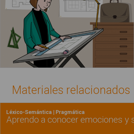
Materiales relacionados
Léxico-Semántica | Pragmática
Aprendo a conocer emociones y 