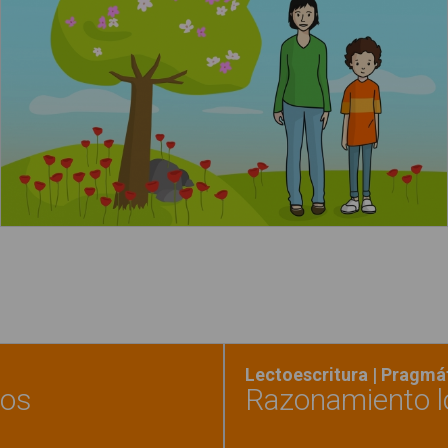
Leer más
acerca de
Lectoescritura | Pragmá
tos
Razonamiento l