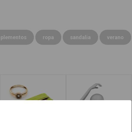
plementos
ropa
sandalia
verano
Complementos
Vestir
Leer más
acerca de "Sandalia"
Leer más
acerca de 