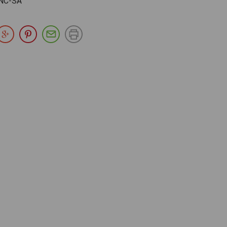
NC-SA
partir en Facebook
Compartir en Twitter
Compartir en Google Plus
Compartir en Pinterest
Compartir por E-mail
Imprimir