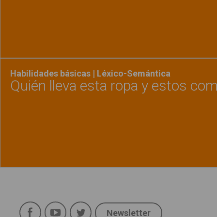
Ver material
"Memor
Habilidades básicas | Léxico-Semántica
Quién lleva esta ropa y estos c
Ver material
"Quién 
Política de uso
Legal
Facebook
YouTube
Twitter
Aviso Legal
Newsletter