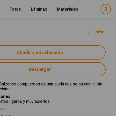
0
ele
Fotos
Láminas
Materiales
e
sel
Inicio
Descargar
 Calzados compuestos de una suela que se sujetan al pie
cintas
ciones
:
atos ligeros y muy abiertos
ical