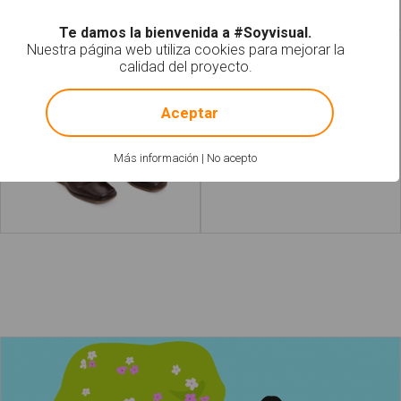
Te damos la bienvenida a #Soyvisual.
Nuestra página web utiliza cookies para mejorar la
Botas
Cangrejeras
calidad del proyecto.
!
Not valid!
Aceptar
Más información
|
No acepto
Leer más
acerca de "Zapatos"
Leer más
acerca de "Bota"
La primavera