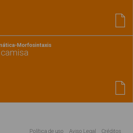
Ver material
"Razonamiento lógico"
mática-Morfosintaxis
a camisa
Ver material
"Papá plancha la camisa"
Política de uso
Aviso Legal
Créditos