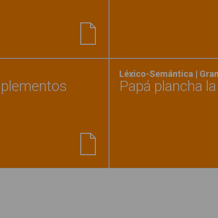
y de la ropa y complementos"
Léxico-Semántica | Gra
omplementos
Papá plancha l
lleva esta ropa y estos complementos"