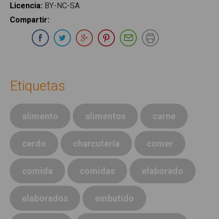
Licencia
:
BY-NC-SA
Compartir
:
Compartir en Whatsapp
Compartir en Facebook
Compartir en Twitter
Compartir en Google Plus
Compartir en Pinterest
Compartir por E-ma
Imprimir
Etiquetas
alimento
alimentos
carne
cerdo
charcutería
comer
comida
comidas
elaborado
elaborados
embutido