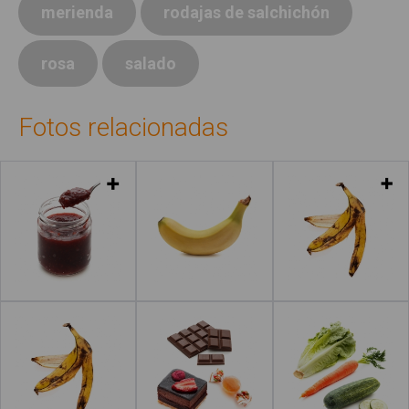
merienda
rodajas de salchichón
rosa
salado
Fotos relacionadas
Leer más
Leer más