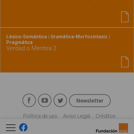
Léxico-Semántica | Gramática-Morfosintaxis |
Pragmática
Verdad o Mentira 2
Facebook
YouTube
Twitter
Newsletter
Social
Política de uso
Aviso Legal
Créditos
Legal