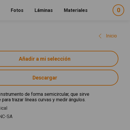
0
ele
Fotos
Láminas
Materiales
e
sel
Inicio
Descargar
 Instrumento de forma semicircular, que sirve
 para trazar líneas curvas y medir ángulos.
ical
NC-SA