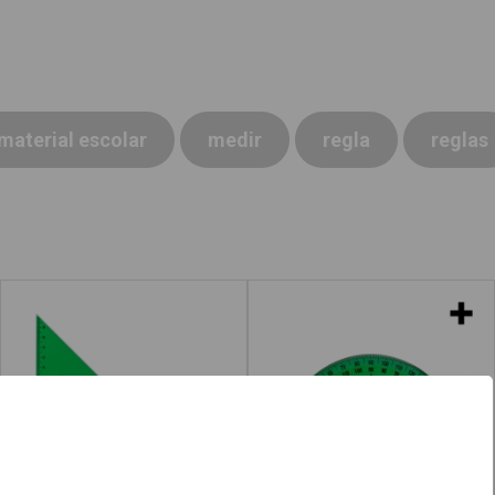
material escolar
medir
regla
reglas
Escuadra
Reglas semicírculo
Leer más
acerca de "Cartabón"
Leer más
acerca de "Regl