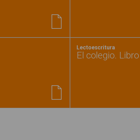
a está distraída"
Lectoescritura
El colegio. Libro
os 4"