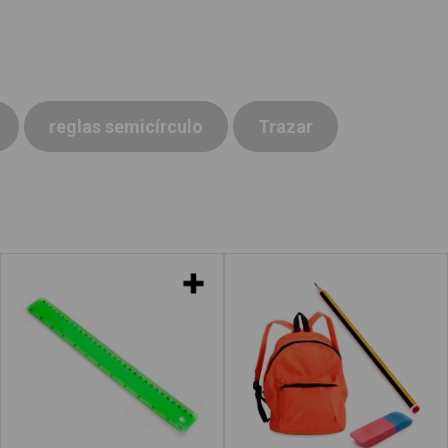
reglas semicírculo
Trazar
Reglas
Material escolar
a"
Leer más
acerca de "Escuadra"
Leer más