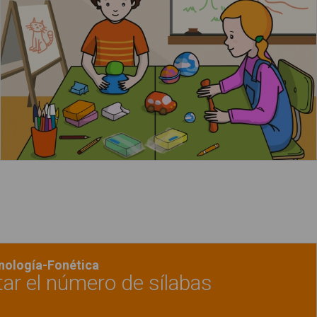
Leer más
onología-Fonética
ar el número de sílabas