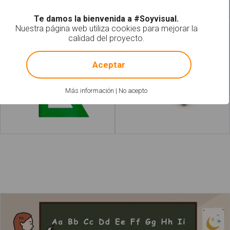
Te damos la bienvenida a #Soyvisual.
Nuestra página web utiliza cookies para mejorar la
Cartabones
Borrador
calidad del proyecto.
!
Not valid!
Aceptar
Más información
|
No acepto
Leer más
acerca de "Colegio"
Leer más
acerc
La profesora está enseñando el abecedario