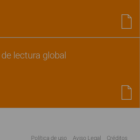
Ver material
"Jugamos a contar el número de s
 de lectura global
Ver material
"El colegio. Libro de lectura global
Política de uso
Aviso Legal
Créditos