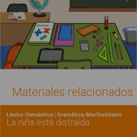
Materiales relacionados
Léxico-Semántica | Gramática-Morfosintaxis
La niña está distraída