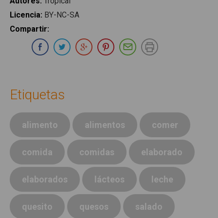
Autores
:
Tropical
Licencia
:
BY-NC-SA
Compartir
:
Compartir en Whatsapp
Compartir en Facebook
Compartir en Twitter
Compartir en Google Plus
Compartir en Pinterest
Compartir por E-ma
Imprimir
Etiquetas
alimento
alimentos
comer
comida
comidas
elaborado
elaborados
lácteos
leche
quesito
quesos
salado