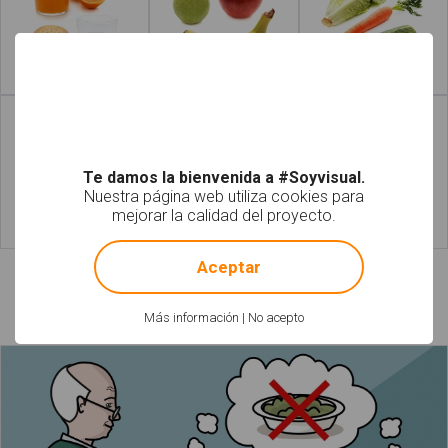
Leer más
Leer más
Te damos la bienvenida a #Soyvisual.
Nuestra página web utiliza cookies para
mejorar la calidad del proyecto.
!
Not valid!
Leer más
Leer más
Aceptar
Láminas relacionadas
Más información
|
No acepto