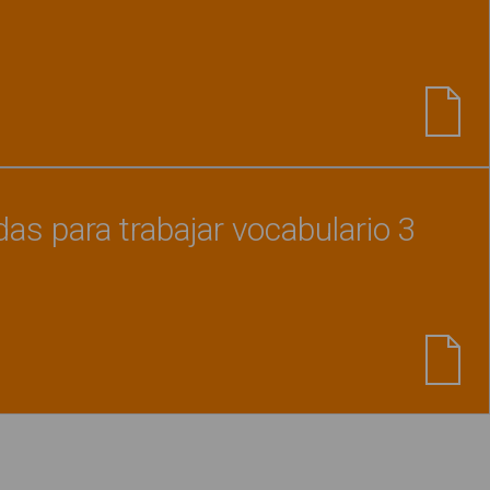
Ver material
"Cuaderno ¿Qué hace?"
das para trabajar vocabulario 3
Ver material
"Láminas ilustradas para trabajar 