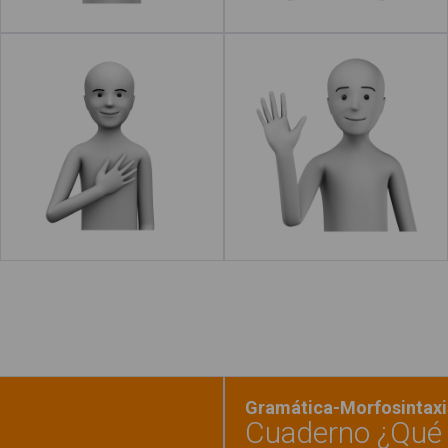
Gracias
Hola
Leer más
acerca de "Estoy mal"
Leer más
Gramática-Morfosintaxis
Cuaderno ¿Qué