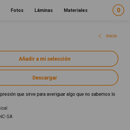
0
ele
Fotos
Láminas
Materiales
e
sel
Inicio
Descargar
presión que sirve para averiguar algo que no sabemos lo
ical
NC-SA