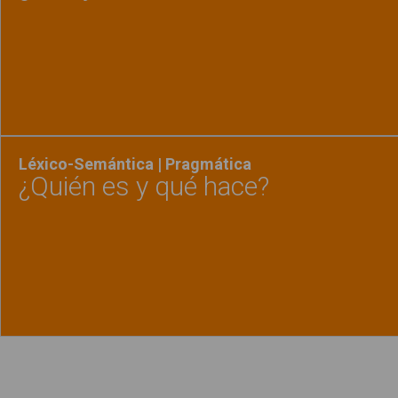
Ver material
"¿Qué 
Léxico-Semántica | Pragmática
¿Quién es y qué hace?
Ver material
"¿Quién
Política de uso