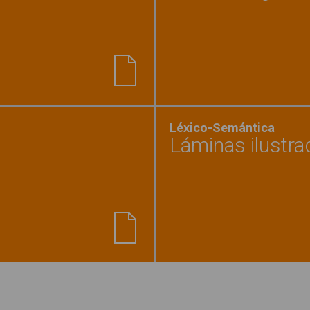
y dónde?"
Léxico-Semántica
Láminas ilustra
 es y qué hace?"