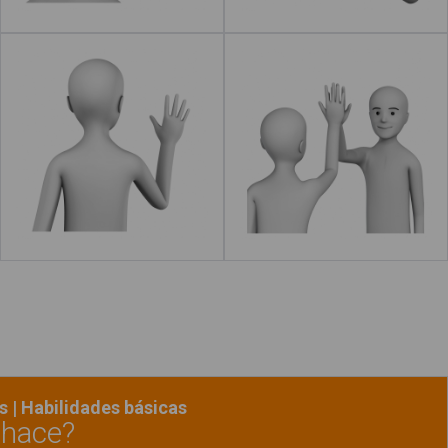
Adiós
Chocar las cinco
Leer más
acerca de "Cambiar de tema"
acerca de "Gracias"
Leer más
acerca de "Hola"
 | Habilidades básicas
 hace?