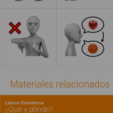
Estoy mal
Cambiar de tema
Leer más
Materiales relacionados
Léxico-Semántica
¿Qué y dónde?