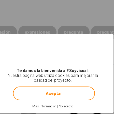
esión
expresiones
pregunta
pregunt
Te damos la bienvenida a #Soyvisual.
Tener éxito
Mi turno
Nuestra página web utiliza cookies para mejorar la
calidad del proyecto.
!
Not valid!
Aceptar
Más información
|
No acepto
Leer más
acerca de "Emociones"
Leer más
acerca 