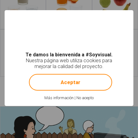
Leer más
Leer más
Te damos la bienvenida a #Soyvisual.
Nuestra página web utiliza cookies para
mejorar la calidad del proyecto.
!
Not valid!
Leer más
Leer más
Aceptar
Láminas relacionadas
Más información
|
No acepto