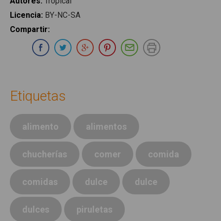
Autores
:
Tropical
Licencia
:
BY-NC-SA
Compartir
:
Compartir en Whatsapp
Compartir en Facebook
Compartir en Twitter
Compartir en Google Plus
Compartir en Pinterest
Compartir por E-ma
Imprimir
Etiquetas
alimento
alimentos
chucherías
comer
comida
comidas
dulce
dulce
dulces
piruletas