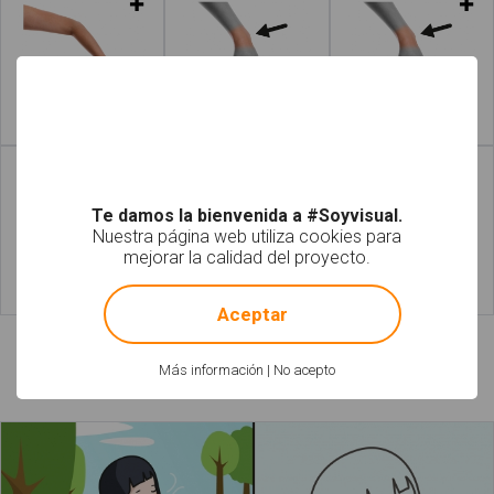
Leer más
Leer más
Te damos la bienvenida a #Soyvisual.
Nuestra página web utiliza cookies para
mejorar la calidad del proyecto.
!
Not valid!
Leer más
Leer más
Aceptar
Más información
|
No acepto
Láminas relacionadas