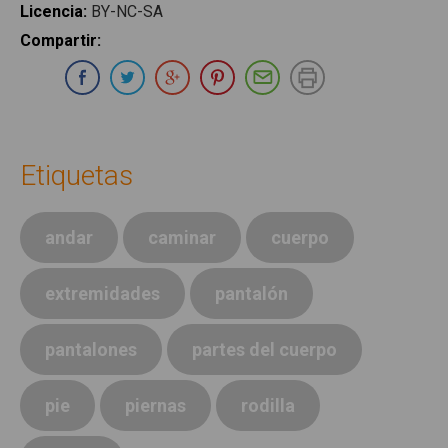
Licencia
:
BY-NC-SA
Compartir
:
Compartir en Whatsapp
Compartir en Facebook
Compartir en Twitter
Compartir en Google Plus
Compartir en Pinterest
Compartir por E-ma
Imprimir
Etiquetas
andar
caminar
cuerpo
extremidades
pantalón
pantalones
partes del cuerpo
pie
piernas
rodilla