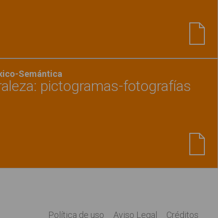
Ver material
"Mapa semántico - La playa"
éxico-Semántica
raleza: pictogramas-fotografías
Ver material
"Relacionar naturaleza: pictogram
Política de uso
Aviso Legal
Créditos