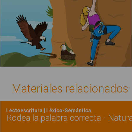
Materiales relacionados
Lectoescritura | Léxico-Semántica
Rodea la palabra correcta - Natur