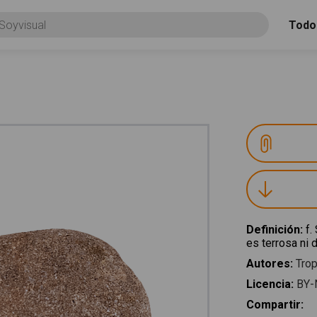
Todo
Definición
:
f.
es terrosa ni 
Autores
:
Trop
Licencia
:
BY-
Compartir
: