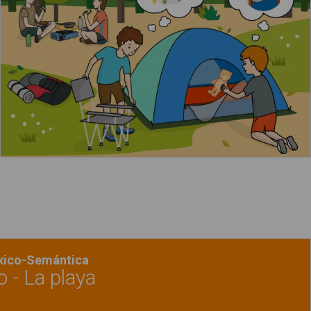
Leer más
acerca de "La chica está escalando"
éxico-Semántica
 - La playa