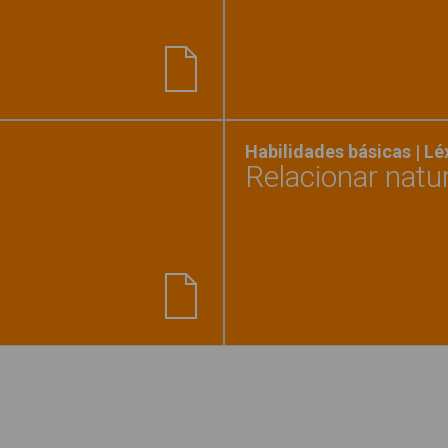
la palabra correcta - Naturaleza"
Habilidades básicas | L
Relacionar natu
os 2"