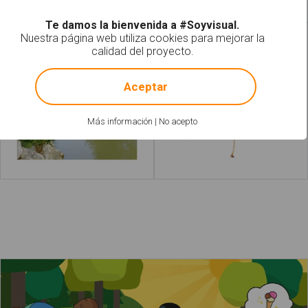
Te damos la bienvenida a #Soyvisual.
Nuestra página web utiliza cookies para mejorar la
Río
Hoja seca
calidad del proyecto.
!
Not valid!
Aceptar
Más información
|
No acepto
Leer más
acerca de "Atardecer"
Leer más
acerca de "C
Los niños juegan en el río una tarde de verano