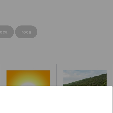
roca
roca
Sol
Camino
Leer más
acerca de "Piedras"
Leer más
acerca de "Picar