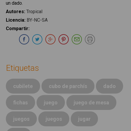
un dado.
Autores
:
Tropical
Licencia
:
BY-NC-SA
Compartir
:
Compartir en Whatsapp
Compartir en Facebook
Compartir en Twitter
Compartir en Google Plus
Compartir en Pinterest
Compartir por E-ma
Imprimir
Etiquetas
cubilete
cubo de parchís
dado
fichas
juego
juego de mesa
juegos
juegos
jugar