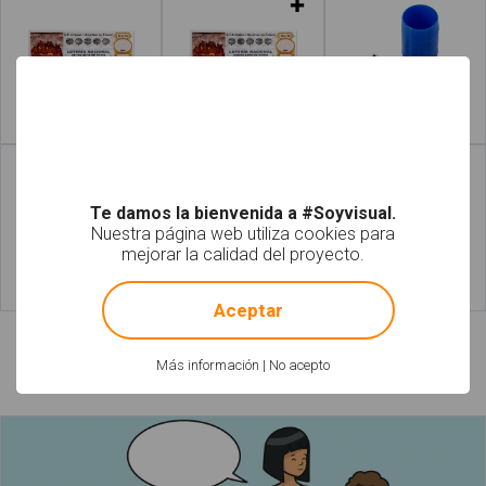
Leer más
Leer más
Te damos la bienvenida a #Soyvisual.
Nuestra página web utiliza cookies para
mejorar la calidad del proyecto.
!
Not valid!
Leer más
Leer más
Aceptar
Más información
|
No acepto
Láminas relacionadas