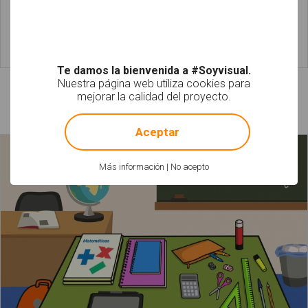
Leer más
Leer más
Te damos la bienvenida a #Soyvisual.
Nuestra página web utiliza cookies para
mejorar la calidad del proyecto.
Láminas relacionadas
!
Not valid!
Aceptar
Más información
|
No acepto