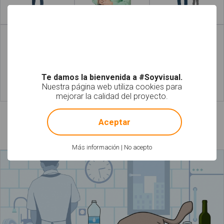
Leer más
Leer más
Te damos la bienvenida a #Soyvisual.
Nuestra página web utiliza cookies para
mejorar la calidad del proyecto.
Leer más
Leer más
!
Not valid!
Aceptar
Láminas relacionadas
Más información
|
No acepto