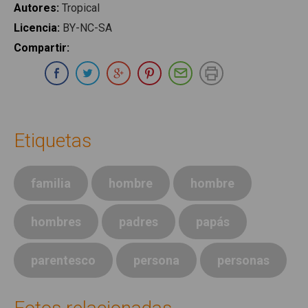
Autores
:
Tropical
Licencia
:
BY-NC-SA
Compartir
:
Compartir en Whatsapp
Compartir en Facebook
Compartir en Twitter
Compartir en Google Plus
Compartir en Pinterest
Compartir por E-ma
Imprimir
Etiquetas
familia
hombre
hombre
hombres
padres
papás
parentesco
persona
personas