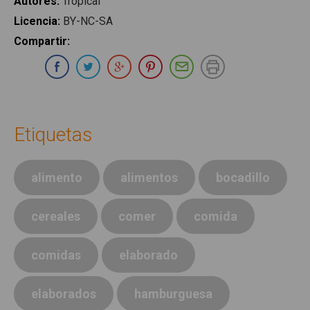
Autores
:
Tropical
Licencia
:
BY-NC-SA
Compartir
:
Compartir en Whatsapp
Compartir en Facebook
Compartir en Twitter
Compartir en Google Plus
Compartir en Pinterest
Compartir por E-ma
Imprimir
Etiquetas
alimento
alimentos
bocadillo
cereales
comer
comida
comidas
elaborado
elaborados
hamburguesa