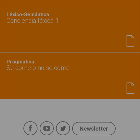
Léxico-Semántica
Conciencia léxica 1
Pragmática
Se come o no se come
Facebook
YouTube
Twitter
Newsletter
Social