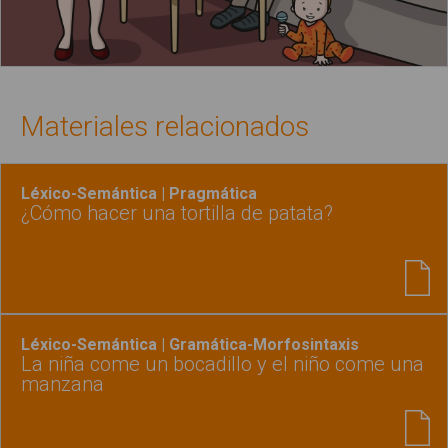
Materiales relacionados
Léxico-Semántica | Pragmática
¿Cómo hacer una tortilla de patata?
Léxico-Semántica | Gramática-Morfosintaxis
La niña come un bocadillo y el niño come una
manzana