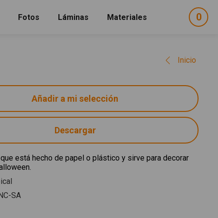
0
ele
Fotos
Láminas
Materiales
e
sel
Inicio
Descargar
 que está hecho de papel o plástico y sirve para decorar
alloween.
ical
NC-SA