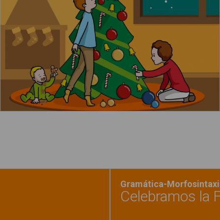
Leer más
Gramática-Morfosintaxi
Celebramos la 