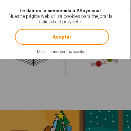
Te damos la bienvenida a #Soyvisual.
Nuestra página web utiliza cookies para mejorar la
Telarañas de adorno
Bolsa de caramelos
calidad del proyecto.
!
Not valid!
Aceptar
Más información
|
No acepto
Leer más
Leer más
acerca de
Los niños adornan el árbol de Navidad