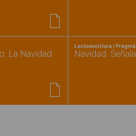
a los Reyes Magos"
Lectoescritura | Pragmá
co. La Navidad
Navidad. Señala 
nillos de vocabulario básico. La Navidad"