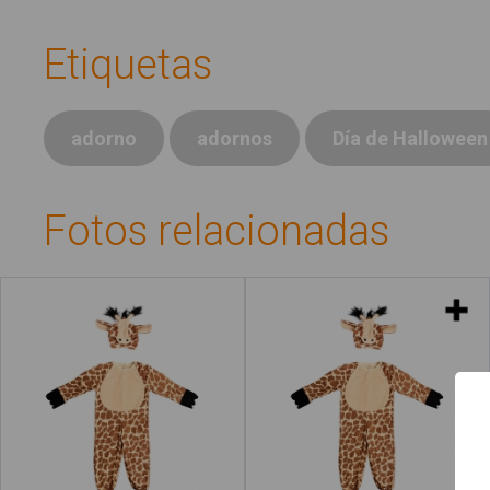
Etiquetas
adorno
adornos
Día de Halloween
Fotos relacionadas
Disfraz
Disfraces
Qué es #Soyvisual
Menú principal
Inicio
Leer más