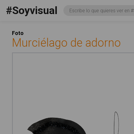
Pasar al contenido principal
#Soyvisual
Consulta
Facebook
YouTube
Twitter
Social
Foto
Murciélago de adorno