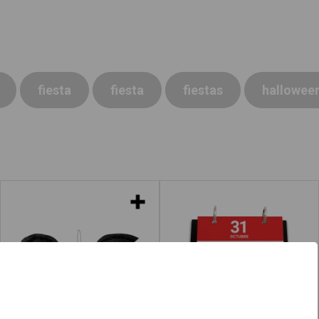
fiesta
fiesta
fiestas
hallowee
Murciélagos de
Día de Halloween
adorno
Leer más
acerca de "Disfraz"
Leer más
acerca 