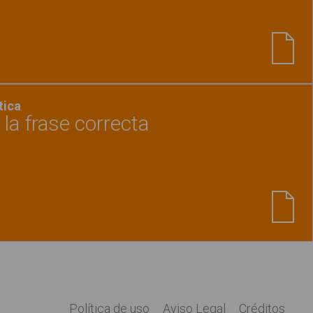
Ver material
"Celebramos la Fiesta de Hallowee
tica
la frase correcta
Ver material
"Navidad. Señala la frase correcta
Política de uso
Aviso Legal
Créditos