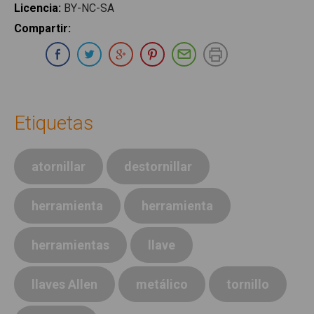
Licencia
:
BY-NC-SA
Compartir
:
Compartir en Whatsapp
Compartir en Facebook
Compartir en Twitter
Compartir en Google Plus
Compartir en Pinterest
Compartir por E-ma
Imprimir
Etiquetas
atornillar
destornillar
herramienta
herramienta
herramientas
llave
llaves Allen
metálico
tornillo