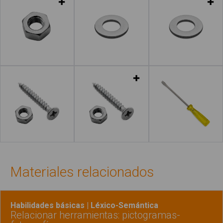
Leer más
Leer más
Leer más
Leer más
Materiales relacionados
Habilidades básicas | Léxico-Semántica
Relacionar herramientas: pictogramas-