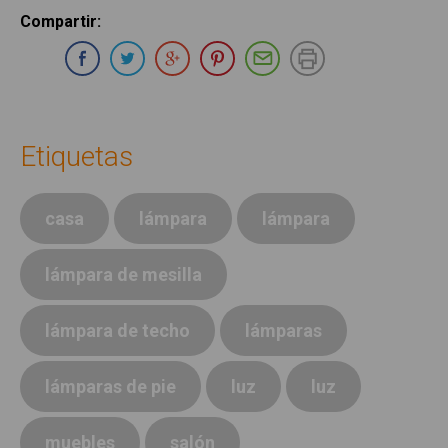
Compartir
:
Compartir en Whatsapp
Compartir en Facebook
Compartir en Twitter
Compartir en Google Plus
Compartir en Pinterest
Compartir por E-ma
Imprimir
Etiquetas
casa
lámpara
lámpara
lámpara de mesilla
lámpara de techo
lámparas
lámparas de pie
luz
luz
muebles
salón