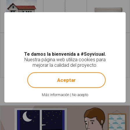
Leer más
Leer más
Te damos la bienvenida a #Soyvisual.
Nuestra página web utiliza cookies para
mejorar la calidad del proyecto.
!
Not valid!
Leer más
Leer más
Aceptar
Láminas relacionadas
Más información
|
No acepto