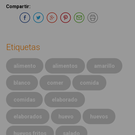
Compartir
:
Compartir en Whatsapp
Compartir en Facebook
Compartir en Twitter
Compartir en Google Plus
Compartir en Pinterest
Compartir por E-ma
Imprimir
Etiquetas
alimento
alimentos
amarillo
blanco
comer
comida
comidas
elaborado
elaborados
huevo
huevos
huevos fritos
salado