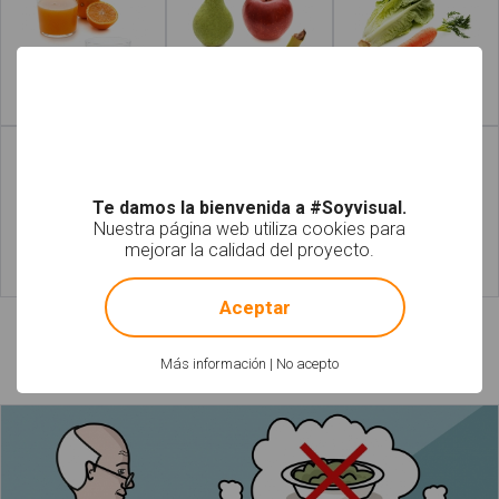
Leer más
Leer más
Te damos la bienvenida a #Soyvisual.
Nuestra página web utiliza cookies para
mejorar la calidad del proyecto.
!
Not valid!
Leer más
Leer más
Aceptar
Láminas relacionadas
Más información
|
No acepto