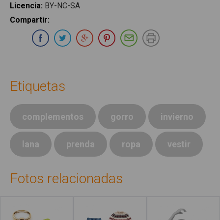
Licencia
:
BY-NC-SA
Compartir
:
Compartir en Whatsapp
Compartir en Facebook
Compartir en Twitter
Compartir en Google Plus
Compartir en Pinterest
Compartir por E-ma
Imprimir
Etiquetas
complementos
gorro
invierno
lana
prenda
ropa
vestir
Fotos relacionadas