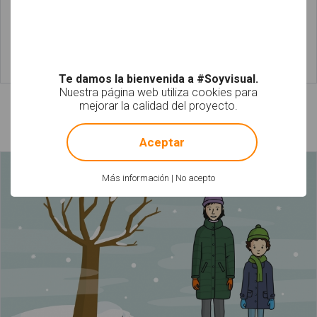
Leer más
Leer más
Te damos la bienvenida a #Soyvisual.
Nuestra página web utiliza cookies para
mejorar la calidad del proyecto.
Láminas relacionadas
!
Not valid!
Aceptar
Más información
|
No acepto