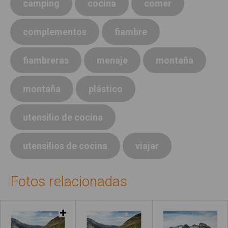
camping
cocina
comer
complementos
fiambre
fiambreras
menaje
montaña
montaña
plástico
utensilio de cocina
utensilios de cocina
viajar
Fotos relacionadas