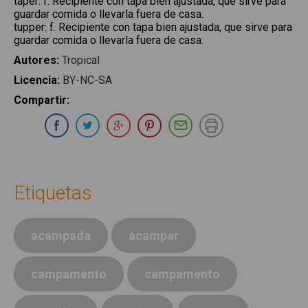
táper
:
f. Recipiente con tapa bien ajustada, que sirve para
guardar comida o llevarla fuera de casa.
tupper
:
f. Recipiente con tapa bien ajustada, que sirve para
guardar comida o llevarla fuera de casa.
Autores
:
Tropical
Licencia
:
BY-NC-SA
Compartir
:
Compartir en Whatsapp
Compartir en Facebook
Compartir en Twitter
Compartir en Google Plus
Compartir en Pinterest
Compartir por E-ma
Imprimir
Etiquetas
acampada
acampar
campamento
campamento