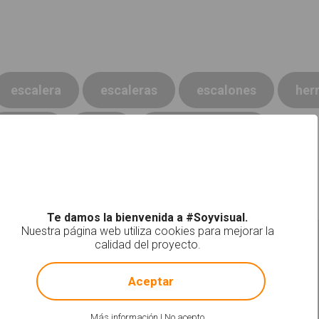
escalera
escaleras
escalones
her
pintora
subir
subir la escalera
Te damos la bienvenida a #Soyvisual.
Nuestra página web utiliza cookies para mejorar la
Espátulas
Rodillo de pintor
calidad del proyecto.
!
Not valid!
Aceptar
Más información
|
No acepto