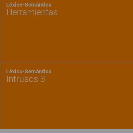
Léxico-Semántica
Herramientas
Ver material
"Herra
Léxico-Semántica
Intrusos 3
Ver material
"Intrus