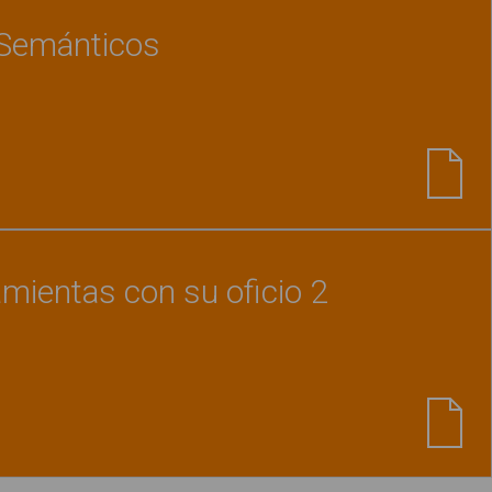
Semánticos
Ver material
"Bingo Campos Semánticos"
amientas con su oficio 2
Ver material
"Relacionar herramientas con su of