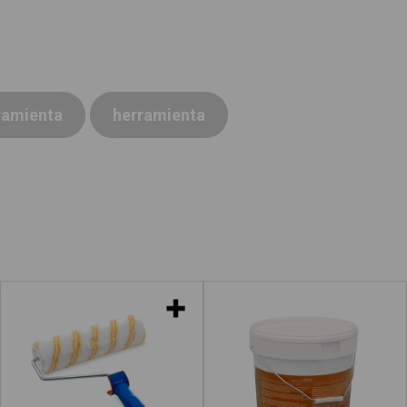
ramienta
herramienta
Rodillos de pintor
Bote de pintura