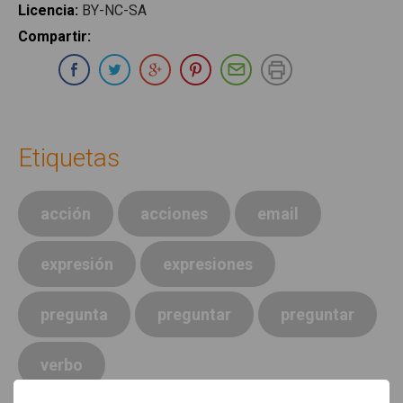
Licencia
:
BY-NC-SA
Compartir
:
Compartir en Whatsapp
Compartir en Facebook
Compartir en Twitter
Compartir en Google Plus
Compartir en Pinterest
Compartir por E-ma
Imprimir
Etiquetas
acción
acciones
email
expresión
expresiones
pregunta
preguntar
preguntar
verbo