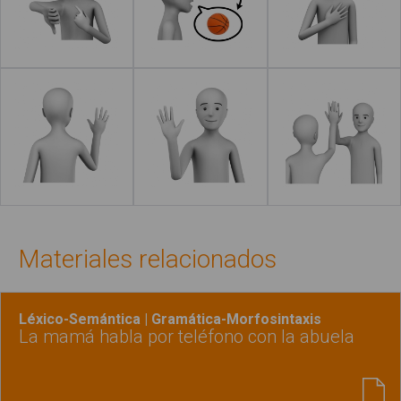
Leer más
Leer más
Leer más
Leer más
Materiales relacionados
Léxico-Semántica | Gramática-Morfosintaxis
La mamá habla por teléfono con la abuela