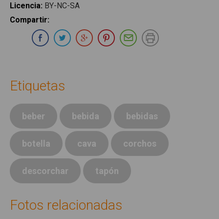
Licencia
:
BY-NC-SA
Compartir
:
Compartir en Whatsapp
Compartir en Facebook
Compartir en Twitter
Compartir en Google Plus
Compartir en Pinterest
Compartir por E-ma
Imprimir
Etiquetas
beber
bebida
bebidas
botella
cava
corchos
descorchar
tapón
Fotos relacionadas