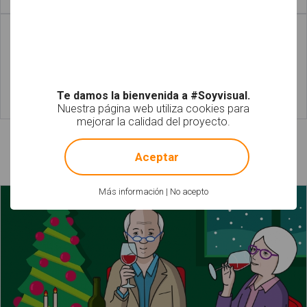
Leer más
Leer más
Te damos la bienvenida a #Soyvisual.
Nuestra página web utiliza cookies para
Leer más
Leer más
mejorar la calidad del proyecto.
!
Not valid!
Láminas relacionadas
Aceptar
Más información
|
No acepto