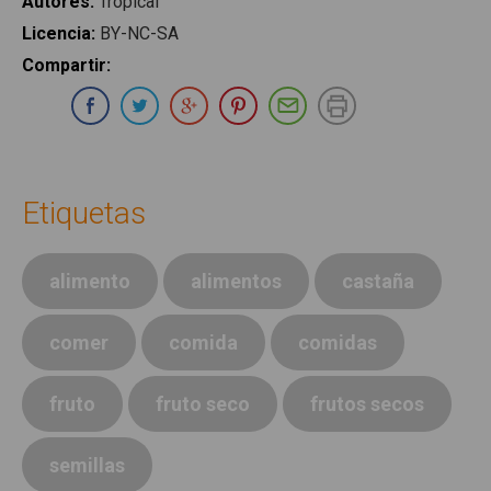
Autores
:
Tropical
Licencia
:
BY-NC-SA
Compartir
:
Compartir en Whatsapp
Compartir en Facebook
Compartir en Twitter
Compartir en Google Plus
Compartir en Pinterest
Compartir por E-ma
Imprimir
Etiquetas
alimento
alimentos
castaña
comer
comida
comidas
fruto
fruto seco
frutos secos
semillas