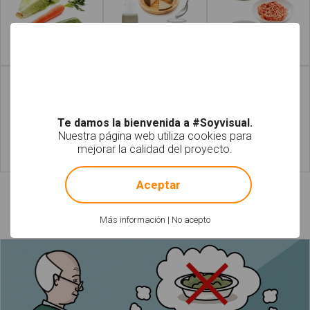
Leer más
Leer más
Te damos la bienvenida a #Soyvisual.
Nuestra página web utiliza cookies para
mejorar la calidad del proyecto.
!
Not valid!
Leer más
Leer más
Aceptar
Láminas relacionadas
Más información
|
No acepto